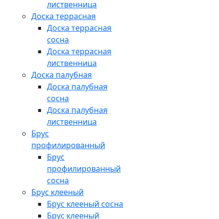
лиственница
Доска террасная
Доска террасная
сосна
Доска террасная
лиственница
Доска палубная
Доска палубная
сосна
Доска палубная
лиственница
Брус
профилированный
Брус
профилированный
сосна
Брус клееный
Брус клееный сосна
Брус клееный