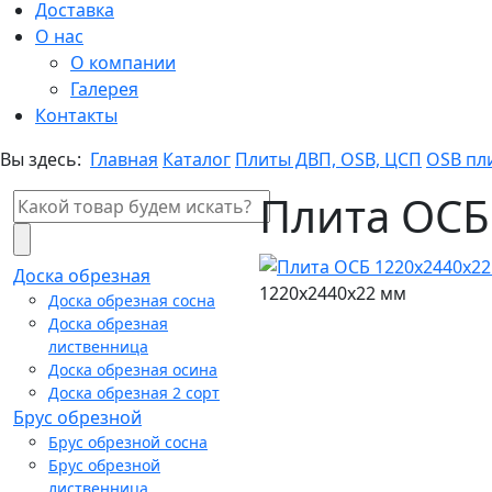
Доставка
О нас
О компании
Галерея
Контакты
Вы здесь:
Главная
Каталог
Плиты ДВП, OSB, ЦСП
OSB пл
Плита ОСБ
Доска обрезная
1220x2440x22 мм
Доска обрезная сосна
Доска обрезная
лиственница
Доска обрезная осина
Доска обрезная 2 сорт
Брус обрезной
Брус обрезной сосна
Брус обрезной
лиственница