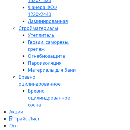
1520x1520
Фанера ФСФ
1220x2440
Ламинированная
Стройматериалы
Утеплитель
Гвозди, саморезы,
крепеж
Огнебиозащита
Пароизоляция
Материалы для бани
Бревно
оцилиндрованное
Бревно
оцилиндрованное
сосна
Акции
Прайс-Лист
Опт