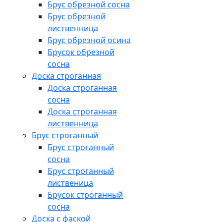
Брус обрезной сосна
Брус обрезной
лиственница
Брус обрезной осина
Брусок обрезной
сосна
Доска строганная
Доска строганная
сосна
Доска строганная
лиственница
Брус строганный
Брус строганный
сосна
Брус строганный
лиственица
Брусок строганный
сосна
Доска с фаской