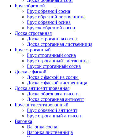
Доска обрезная 2 сорт
Брус обрезной
Брус обрезной сосна
Брус обрезной лиственница
Брус обрезной осина
Брусок обрезной сосна
Доска строганная
Доска строганная сосна
Доска строганная лиственница
Брус строганный
Брус строганный сосна
Брус строганный лиственица
Брусок строганный сосна
Доска с фаской
Доска с фаской из сосны
Доска с фаской лиственница
Доска антисептированная
Доска обрезная антисепт
Доска строганная антисепт
Брус антисептированный
Брус обрезной антисепт
Брус строганный антисепт
Вагонка
Вагонка сосна
Вагонка лиственница