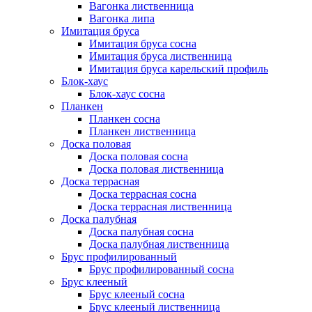
Вагонка лиственница
Вагонка липа
Имитация бруса
Имитация бруса сосна
Имитация бруса лиственница
Имитация бруса карельский профиль
Блок-хаус
Блок-хаус сосна
Планкен
Планкен сосна
Планкен лиственница
Доска половая
Доска половая сосна
Доска половая лиственница
Доска террасная
Доска террасная сосна
Доска террасная лиственница
Доска палубная
Доска палубная сосна
Доска палубная лиственница
Брус профилированный
Брус профилированный сосна
Брус клееный
Брус клееный сосна
Брус клееный лиственница