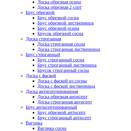
Доска обрезная осина
Доска обрезная 2 сорт
Брус обрезной
Брус обрезной сосна
Брус обрезной лиственница
Брус обрезной осина
Брусок обрезной сосна
Доска строганная
Доска строганная сосна
Доска строганная лиственница
Брус строганный
Брус строганный сосна
Брус строганный лиственица
Брусок строганный сосна
Доска с фаской
Доска с фаской из сосны
Доска с фаской лиственница
Доска антисептированная
Доска обрезная антисепт
Доска строганная антисепт
Брус антисептированный
Брус обрезной антисепт
Брус строганный антисепт
Вагонка
Вагонка сосна