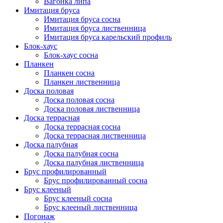
Вагонка липа
Имитация бруса
Имитация бруса сосна
Имитация бруса лиственница
Имитация бруса карельский профиль
Блок-хаус
Блок-хаус сосна
Планкен
Планкен сосна
Планкен лиственница
Доска половая
Доска половая сосна
Доска половая лиственница
Доска террасная
Доска террасная сосна
Доска террасная лиственница
Доска палубная
Доска палубная сосна
Доска палубная лиственница
Брус профилированный
Брус профилированный сосна
Брус клееный
Брус клееный сосна
Брус клееный лиственница
Погонаж