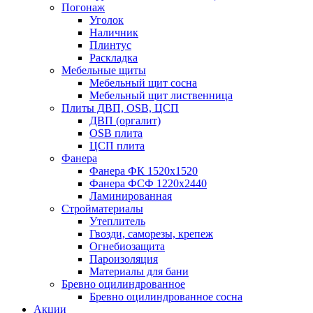
Погонаж
Уголок
Наличник
Плинтус
Раскладка
Мебельные щиты
Мебельный щит сосна
Мебельный щит лиственница
Плиты ДВП, OSB, ЦСП
ДВП (оргалит)
OSB плита
ЦСП плита
Фанера
Фанера ФК 1520x1520
Фанера ФСФ 1220x2440
Ламинированная
Стройматериалы
Утеплитель
Гвозди, саморезы, крепеж
Огнебиозащита
Пароизоляция
Материалы для бани
Бревно оцилиндрованное
Бревно оцилиндрованное сосна
Акции