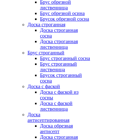
Брус обрезной
лиственница
Брус обрезной осина
Брусок обрезной сосна
Доска строганная
Доска строганная
сосна
Доска строганная
лиственница
Брус строганный
Брус строганный сосна
Брус строганный
лиственица
Брусок строганный
сосна
Доска с фаской
Доска с фаской из
сосны
Доска с фаской
лиственница
Доска
антисептированная
Доска обрезная
антисепт
Доска строганная