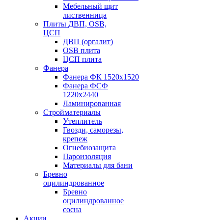
Мебельный щит
лиственница
Плиты ДВП, OSB,
ЦСП
ДВП (оргалит)
OSB плита
ЦСП плита
Фанера
Фанера ФК 1520x1520
Фанера ФСФ
1220x2440
Ламинированная
Стройматериалы
Утеплитель
Гвозди, саморезы,
крепеж
Огнебиозащита
Пароизоляция
Материалы для бани
Бревно
оцилиндрованное
Бревно
оцилиндрованное
сосна
Акции