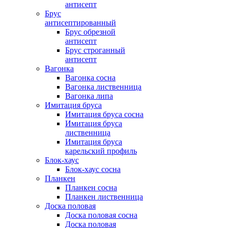
антисепт
Брус
антисептированный
Брус обрезной
антисепт
Брус строганный
антисепт
Вагонка
Вагонка сосна
Вагонка лиственница
Вагонка липа
Имитация бруса
Имитация бруса сосна
Имитация бруса
лиственница
Имитация бруса
карельский профиль
Блок-хаус
Блок-хаус сосна
Планкен
Планкен сосна
Планкен лиственница
Доска половая
Доска половая сосна
Доска половая