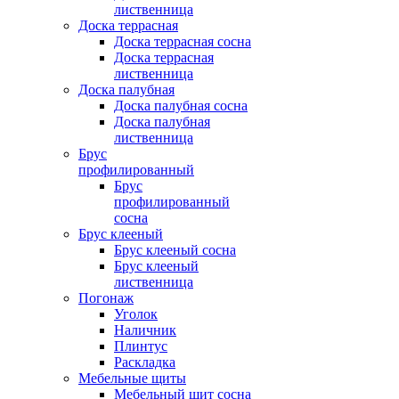
лиственница
Доска террасная
Доска террасная сосна
Доска террасная
лиственница
Доска палубная
Доска палубная сосна
Доска палубная
лиственница
Брус
профилированный
Брус
профилированный
сосна
Брус клееный
Брус клееный сосна
Брус клееный
лиственница
Погонаж
Уголок
Наличник
Плинтус
Раскладка
Мебельные щиты
Мебельный щит сосна