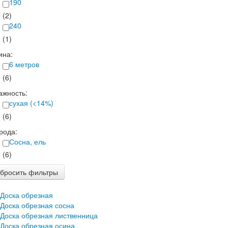
190
(2)
240
(1)
ина:
6 метров
(6)
ажность:
сухая (<14%)
(6)
рода:
Сосна, ель
(6)
сбросить фильтры
Доска обрезная
Доска обрезная сосна
Доска обрезная лиственница
Доска обрезная осина