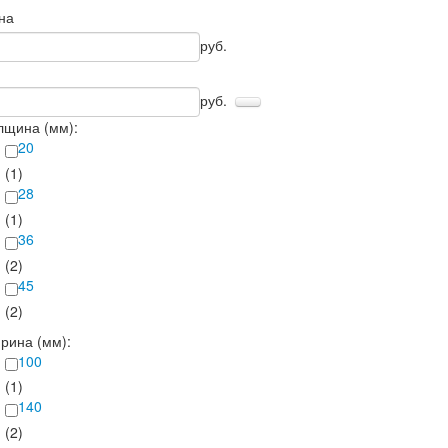
на
руб.
руб.
лщина (мм):
20
(1)
28
(1)
36
(2)
45
(2)
рина (мм):
100
(1)
140
(2)