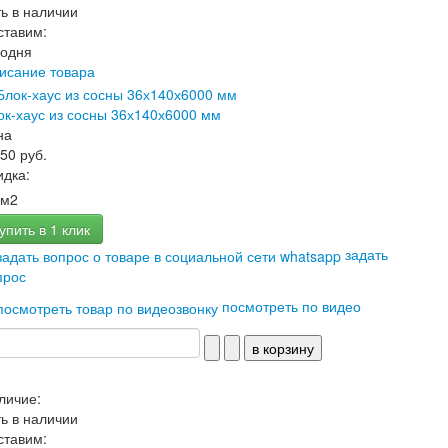
ть в наличии
ставим:
годня
исание товара
ок-хаус из сосны 36х140х6000 мм
на
350 руб.
идка:
м2
упить в 1 клик
задать
прос
посмотреть по видео
личие:
ть в наличии
ставим: