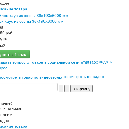
годня
исание товара
ок-хаус из сосны 36х190х6000 мм
на
350 руб.
идка:
м2
упить в 1 клик
задать
прос
посмотреть по видео
личие:
ть в наличии
ставим:
годня
исание товара