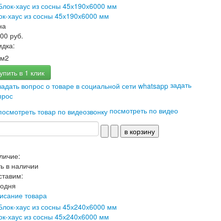
ок-хаус из сосны 45х190х6000 мм
на
700 руб.
идка:
м2
упить в 1 клик
задать
прос
посмотреть по видео
личие:
ть в наличии
ставим:
годня
исание товара
ок-хаус из сосны 45х240х6000 мм