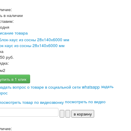
личие:
ть в наличии
ставим:
годня
исание товара
ок-хаус из сосны 28х140х6000 мм
на
150 руб.
идка:
м2
упить в 1 клик
задать
прос
посмотреть по видео
личие: