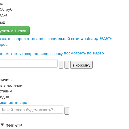
на
750 руб.
идка:
м2
упить в 1 клик
задать
прос
посмотреть по видео
личие:
ть в наличии
ставим:
годня
исание товара
ФИЛЬТР