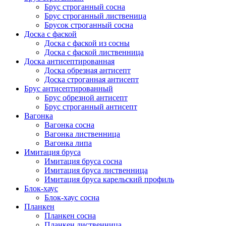
Брус строганный сосна
Брус строганный лиственица
Брусок строганный сосна
Доска с фаской
Доска с фаской из сосны
Доска с фаской лиственница
Доска антисептированная
Доска обрезная антисепт
Доска строганная антисепт
Брус антисептированный
Брус обрезной антисепт
Брус строганный антисепт
Вагонка
Вагонка сосна
Вагонка лиственница
Вагонка липа
Имитация бруса
Имитация бруса сосна
Имитация бруса лиственница
Имитация бруса карельский профиль
Блок-хаус
Блок-хаус сосна
Планкен
Планкен сосна
Планкен лиственница