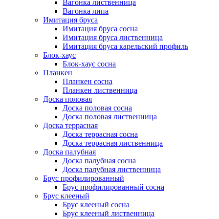
Вагонка лиственница
Вагонка липа
Имитация бруса
Имитация бруса сосна
Имитация бруса лиственница
Имитация бруса карельский профиль
Блок-хаус
Блок-хаус сосна
Планкен
Планкен сосна
Планкен лиственница
Доска половая
Доска половая сосна
Доска половая лиственница
Доска террасная
Доска террасная сосна
Доска террасная лиственница
Доска палубная
Доска палубная сосна
Доска палубная лиственница
Брус профилированный
Брус профилированный сосна
Брус клееный
Брус клееный сосна
Брус клееный лиственница