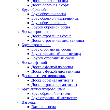
Доска обрезная осина
Доска обрезная 2 сорт
Брус обрезной
Брус обрезной сосна
Брус обрезной лиственница
Брус обрезной осина
Брусок обрезной сосна
Доска строганная
Доска строганная сосна
Доска строганная лиственница
Брус строганный
Брус строганный сосна
Брус строганный лиственица
Брусок строганный сосна
Доска с фаской
Доска с фаской из сосны
Доска с фаской лиственница
Доска антисептированная
Доска обрезная антисепт
Доска строганная антисепт
Брус антисептированный
Брус обрезной антисепт
Брус строганный антисепт
Вагонка
Вагонка сосна