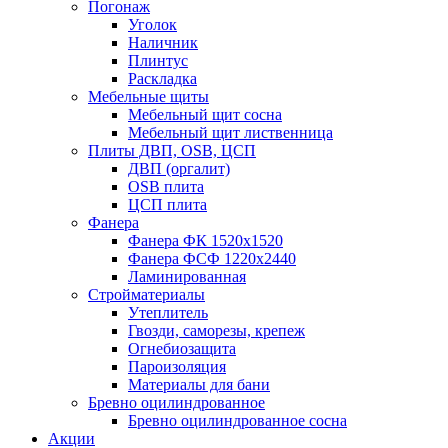
Погонаж
Уголок
Наличник
Плинтус
Раскладка
Мебельные щиты
Мебельный щит сосна
Мебельный щит лиственница
Плиты ДВП, OSB, ЦСП
ДВП (оргалит)
OSB плита
ЦСП плита
Фанера
Фанера ФК 1520x1520
Фанера ФСФ 1220x2440
Ламинированная
Стройматериалы
Утеплитель
Гвозди, саморезы, крепеж
Огнебиозащита
Пароизоляция
Материалы для бани
Бревно оцилиндрованное
Бревно оцилиндрованное сосна
Акции