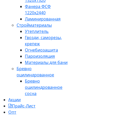
1520x1520
Фанера ФСФ
1220x2440
Ламинированная
Стройматериалы
Утеплитель
Гвозди, саморезы,
крепеж
Огнебиозащита
Пароизоляция
Материалы для бани
Бревно
оцилиндрованное
Бревно
оцилиндрованное
сосна
Акции
Прайс-Лист
Опт