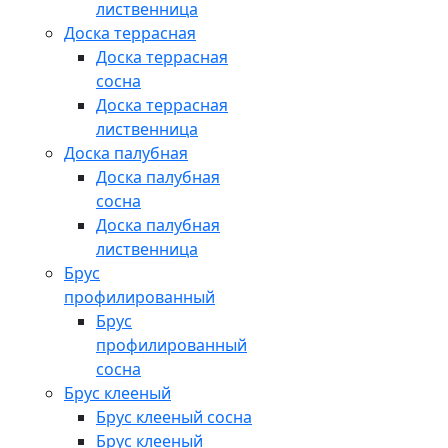
лиственница
Доска террасная
Доска террасная
сосна
Доска террасная
лиственница
Доска палубная
Доска палубная
сосна
Доска палубная
лиственница
Брус
профилированный
Брус
профилированный
сосна
Брус клееный
Брус клееный сосна
Брус клееный