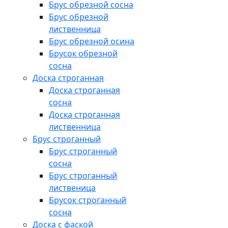
Брус обрезной сосна
Брус обрезной
лиственница
Брус обрезной осина
Брусок обрезной
сосна
Доска строганная
Доска строганная
сосна
Доска строганная
лиственница
Брус строганный
Брус строганный
сосна
Брус строганный
лиственица
Брусок строганный
сосна
Доска с фаской