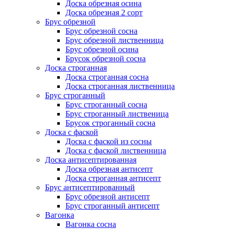
Доска обрезная осина
Доска обрезная 2 сорт
Брус обрезной
Брус обрезной сосна
Брус обрезной лиственница
Брус обрезной осина
Брусок обрезной сосна
Доска строганная
Доска строганная сосна
Доска строганная лиственница
Брус строганный
Брус строганный сосна
Брус строганный лиственица
Брусок строганный сосна
Доска с фаской
Доска с фаской из сосны
Доска с фаской лиственница
Доска антисептированная
Доска обрезная антисепт
Доска строганная антисепт
Брус антисептированный
Брус обрезной антисепт
Брус строганный антисепт
Вагонка
Вагонка сосна