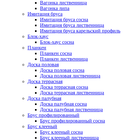
Вагонка лиственница
Вагонка липа
Имитация бруса
Имитация бруса сосна
Имитация бруса лиственница
Имитация бруса карельский профиль
Блок-хаус
Блок-хаус сосна
Планкен
Планкен сосна
Планкен лиственница
Доска половая
Доска половая сосна
Доска половая лиственница
Доска террасная
Доска террасная сосна
Доска террасная лиственница
Доска палубная
Доска палубная сосна
Доска палубная лиственница
Брус профилированный
Брус профилированный сосна
Брус клееный
Брус клееный сосна
Брус клееный лиственница