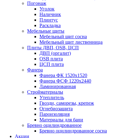
Погонаж
Уголок
Наличник
Плинтус
Раскладка
Мебельные щиты
Мебельный щит сосна
Мебельный щит лиственница
Плиты ДВП, OSB, ЦСП
ДВП (оргалит)
OSB плита
ЦСП плита
Фанера
Фанера ФК 1520x1520
Фанера ФСФ 1220x2440
Ламинированная
Стройматериалы
Утеплитель
Гвозди, саморезы, крепеж
Огнебиозащита
Пароизоляция
Материалы для бани
Бревно оцилиндрованное
Бревно оцилиндрованное сосна
Акции