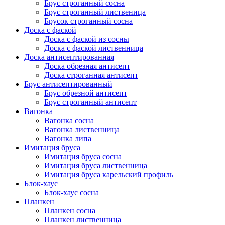
Брус строганный сосна
Брус строганный лиственица
Брусок строганный сосна
Доска с фаской
Доска с фаской из сосны
Доска с фаской лиственница
Доска антисептированная
Доска обрезная антисепт
Доска строганная антисепт
Брус антисептированный
Брус обрезной антисепт
Брус строганный антисепт
Вагонка
Вагонка сосна
Вагонка лиственница
Вагонка липа
Имитация бруса
Имитация бруса сосна
Имитация бруса лиственница
Имитация бруса карельский профиль
Блок-хаус
Блок-хаус сосна
Планкен
Планкен сосна
Планкен лиственница