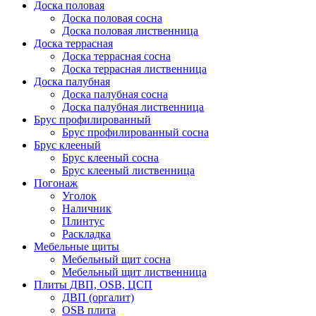
Доска половая
Доска половая сосна
Доска половая лиственница
Доска террасная
Доска террасная сосна
Доска террасная лиственница
Доска палубная
Доска палубная сосна
Доска палубная лиственница
Брус профилированный
Брус профилированный сосна
Брус клееный
Брус клееный сосна
Брус клееный лиственница
Погонаж
Уголок
Наличник
Плинтус
Раскладка
Мебельные щиты
Мебельный щит сосна
Мебельный щит лиственница
Плиты ДВП, OSB, ЦСП
ДВП (оргалит)
OSB плита