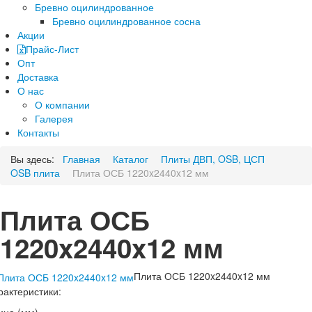
Бревно оцилиндрованное
Бревно оцилиндрованное сосна
Акции
Прайс-Лист
Опт
Доставка
О нас
О компании
Галерея
Контакты
Вы здесь:
Главная
Каталог
Плиты ДВП, OSB, ЦСП
OSB плита
Плита ОСБ 1220x2440x12 мм
Плита ОСБ
1220x2440x12 мм
Плита ОСБ 1220x2440x12 мм
рактеристики: