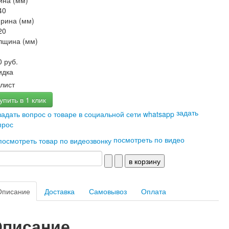
ина (мм)
40
рина (мм)
20
лщина (мм)
0 руб.
идка
лист
упить в 1 клик
задать
прос
посмотреть по видео
Описание
Доставка
Самовывоз
Оплата
писание