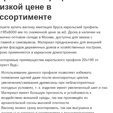
изкой цене в
ссортименте
ешите купить вагонку имитация бруса карельский профиль
х195х6000 мм по сниженной цене за м2. Доска в наличии на
знично-оптовом складе в Москве, доступна для заказа с
ставкой и самовывоза. Материал предназначен для внешней
делки фасадов деревянных домов и хозяйственных построек,
роко применяется в каркасном домостроении.
оспоримые преимущества карельского профиля 20х195 от
орест Вуд»:
Использование данного профиля позволяет избежать
появления щелей даже после многократных циклов
увеличения/сжимания древесины при неблагоприятных
погодных условиях, т. к. изделие имеет увеличенный шип и паз
Материал имеет большую прочность и устойчивость к
воздействию внешней среды, так как произведён из
архангельской сосны высокой плотности
Вагонку можно сразу монтировать, так как высушена в
сушильных камерах в соответствии с технологическими