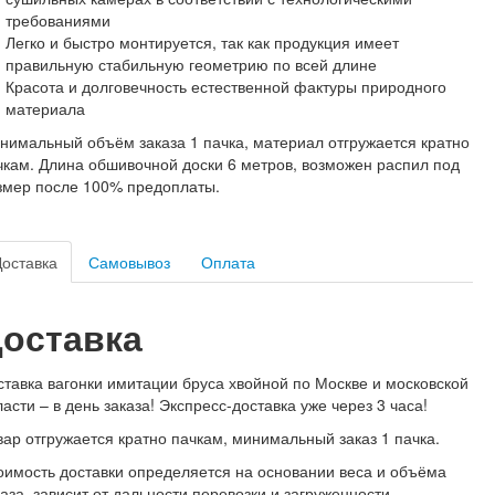
требованиями
Легко и быстро монтируется, так как продукция имеет
правильную стабильную геометрию по всей длине
Красота и долговечность естественной фактуры природного
материала
нимальный объём заказа 1 пачка, материал отгружается кратно
чкам. Длина обшивочной доски 6 метров, возможен распил под
змер после 100% предоплаты.
Доставка
Самовывоз
Оплата
оставка
ставка вагонки имитации бруса хвойной по Москве и московской
ласти – в день заказа! Экспресс-доставка уже через 3 часа!
вар отгружается кратно пачкам, минимальный заказ 1 пачка.
оимость доставки определяется на основании веса и объёма
каза, зависит от дальности перевозки и загруженности