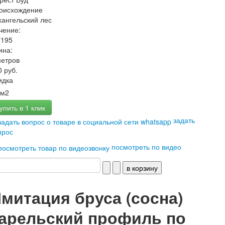
оисхождение
хангельский лес
чение:
*195
ина:
метров
0 руб.
идка
м2
упить в 1 клик
задать
прос
посмотреть по видео
митация бруса (сосна)
арельский профиль по