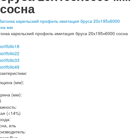
сосна
гонка карельский профиль имитация бруса 20х195х6000 сосна
рактеристики:
лщина (мм):
рина (мм):
5
ажность:
хая (<14%)
рода:
сна, ель
оизводитель:
рест Вуд