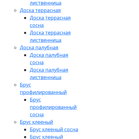
лиственница
Доска террасная
Доска террасная
сосна
Доска террасная
лиственница
Доска палубная
Доска палубная
сосна
Доска палубная
лиственница
Брус
профилированный
Брус
профилированный
сосна
Брус клееный
Брус клееный сосна
Брус клееный