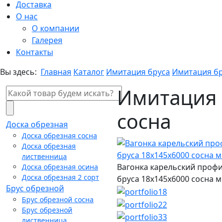
Доставка
О нас
О компании
Галерея
Контакты
Вы здесь:
Главная
Каталог
Имитация бруса
Имитация бр
Имитация 
сосна
Доска обрезная
Доска обрезная сосна
Доска обрезная
лиственница
Вагонка карельский проф
Доска обрезная осина
Доска обрезная 2 сорт
бруса 18х145х6000 сосна 
Брус обрезной
Брус обрезной сосна
Брус обрезной
лиственница