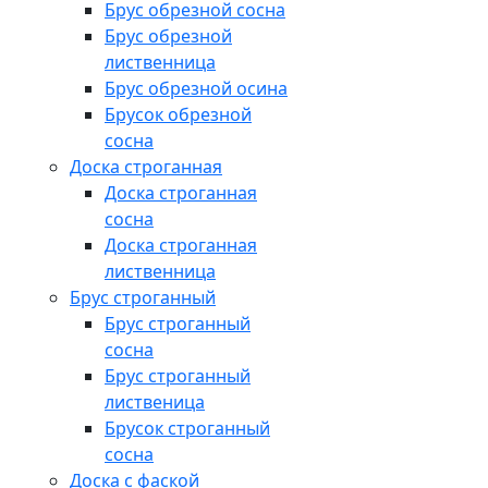
Брус обрезной сосна
Брус обрезной
лиственница
Брус обрезной осина
Брусок обрезной
сосна
Доска строганная
Доска строганная
сосна
Доска строганная
лиственница
Брус строганный
Брус строганный
сосна
Брус строганный
лиственица
Брусок строганный
сосна
Доска с фаской