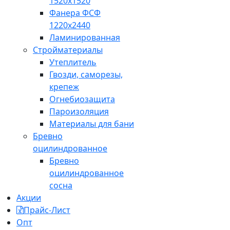
1520x1520
Фанера ФСФ
1220x2440
Ламинированная
Стройматериалы
Утеплитель
Гвозди, саморезы,
крепеж
Огнебиозащита
Пароизоляция
Материалы для бани
Бревно
оцилиндрованное
Бревно
оцилиндрованное
сосна
Акции
Прайс-Лист
Опт