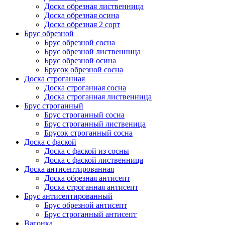
Доска обрезная лиственница
Доска обрезная осина
Доска обрезная 2 сорт
Брус обрезной
Брус обрезной сосна
Брус обрезной лиственница
Брус обрезной осина
Брусок обрезной сосна
Доска строганная
Доска строганная сосна
Доска строганная лиственница
Брус строганный
Брус строганный сосна
Брус строганный лиственица
Брусок строганный сосна
Доска с фаской
Доска с фаской из сосны
Доска с фаской лиственница
Доска антисептированная
Доска обрезная антисепт
Доска строганная антисепт
Брус антисептированный
Брус обрезной антисепт
Брус строганный антисепт
Вагонка