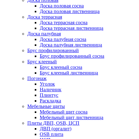
Доска половая
Доска половая сосна
Доска половая лиственница
Доска террасная
Доска террасная сосна
Доска террасная лиственница
Доска палубная
Доска палубная сосна
Доска палубная лиственница
Брус профилированный
Брус профилированный сосна
Брус клееный
Брус клееный сосна
Брус клееный лиственница
Погонаж
Уголок
Наличник
Плинтус
Раскладка
Мебельные щиты
Мебельный щит сосна
Мебельный щит лиственница
Плиты ДВП, OSB, ЦСП
ДВП (оргалит)
OSB плита