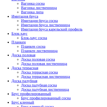
Вагонка сосна
Вагонка лиственница
Вагонка липа
Имитация бруса
Имитация бруса сосна
Имитация бруса лиственница
Имитация бруса карельский профиль
Блок-хаус
Блок-хаус сосна
Планкен
Планкен сосна
Планкен лиственница
Доска половая
Доска половая сосна
Доска половая лиственница
Доска террасная
Доска террасная сосна
Доска террасная лиственница
Доска палубная
Доска палубная сосна
Доска палубная лиственница
Брус профилированный
Брус профилированный сосна
Брус клееный
Брус клееный сосна