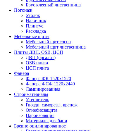
Брус клееный лиственница
Погонаж
Уголок
Наличник
Плинтус
Раскладка
Мебельные щиты
Мебельный щит сосна
Мебельный щит лиственница
Плиты ДВП, OSB, ЦСП
ДВП (оргалит)
OSB плита
ЦСП плита
Фанера
Фанера ФК 1520x1520
Фанера ФСФ 1220x2440
Ламинированная
Стройматериалы
Утеплитель
Гвозди, саморезы, крепеж
Огнебиозащита
Пароизоляция
Материалы для бани
Бревно оцилиндрованное