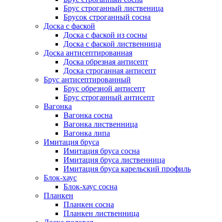
Брус строганный лиственица
Брусок строганный сосна
Доска с фаской
Доска с фаской из сосны
Доска с фаской лиственница
Доска антисептированная
Доска обрезная антисепт
Доска строганная антисепт
Брус антисептированный
Брус обрезной антисепт
Брус строганный антисепт
Вагонка
Вагонка сосна
Вагонка лиственница
Вагонка липа
Имитация бруса
Имитация бруса сосна
Имитация бруса лиственница
Имитация бруса карельский профиль
Блок-хаус
Блок-хаус сосна
Планкен
Планкен сосна
Планкен лиственница