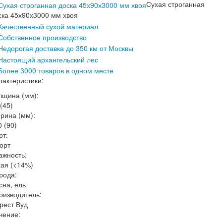
Сухая строганная
ска 45х90х3000 мм хвоя
рактеристики:
лщина (мм):
(45)
рина (мм):
0 (90)
рт:
сорт
ажность:
хая (<14%)
рода:
сна, ель
оизводитель:
рест Вуд
чение: