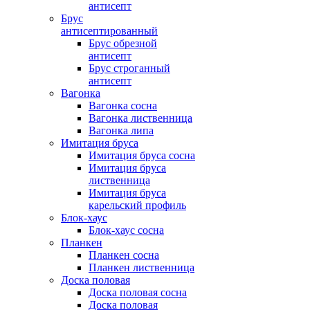
антисепт
Брус
антисептированный
Брус обрезной
антисепт
Брус строганный
антисепт
Вагонка
Вагонка сосна
Вагонка лиственница
Вагонка липа
Имитация бруса
Имитация бруса сосна
Имитация бруса
лиственница
Имитация бруса
карельский профиль
Блок-хаус
Блок-хаус сосна
Планкен
Планкен сосна
Планкен лиственница
Доска половая
Доска половая сосна
Доска половая