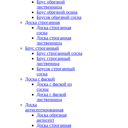
Брус обрезной
лиственница
Брус обрезной осина
Брусок обрезной сосна
Доска строганная
Доска строганная
сосна
Доска строганная
лиственница
Брус строганный
Брус строганный сосна
Брус строганный
лиственица
Брусок строганный
сосна
Доска с фаской
Доска с фаской из
сосны
Доска с фаской
лиственница
Доска
антисептированная
Доска обрезная
антисепт
Доска строганная