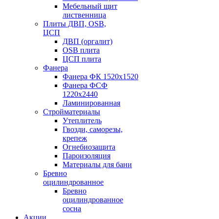
Мебельный щит
лиственница
Плиты ДВП, OSB,
ЦСП
ДВП (оргалит)
OSB плита
ЦСП плита
Фанера
Фанера ФК 1520x1520
Фанера ФСФ
1220x2440
Ламинированная
Стройматериалы
Утеплитель
Гвозди, саморезы,
крепеж
Огнебиозащита
Пароизоляция
Материалы для бани
Бревно
оцилиндрованное
Бревно
оцилиндрованное
сосна
Акции