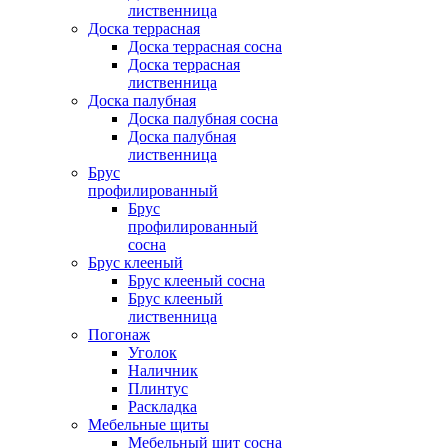
лиственница
Доска террасная
Доска террасная сосна
Доска террасная
лиственница
Доска палубная
Доска палубная сосна
Доска палубная
лиственница
Брус
профилированный
Брус
профилированный
сосна
Брус клееный
Брус клееный сосна
Брус клееный
лиственница
Погонаж
Уголок
Наличник
Плинтус
Раскладка
Мебельные щиты
Мебельный щит сосна