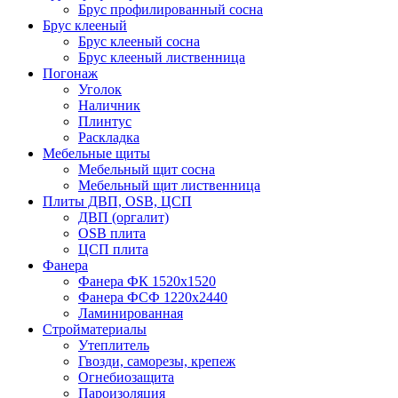
Брус профилированный сосна
Брус клееный
Брус клееный сосна
Брус клееный лиственница
Погонаж
Уголок
Наличник
Плинтус
Раскладка
Мебельные щиты
Мебельный щит сосна
Мебельный щит лиственница
Плиты ДВП, OSB, ЦСП
ДВП (оргалит)
OSB плита
ЦСП плита
Фанера
Фанера ФК 1520x1520
Фанера ФСФ 1220x2440
Ламинированная
Стройматериалы
Утеплитель
Гвозди, саморезы, крепеж
Огнебиозащита
Пароизоляция