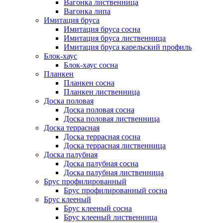
Вагонка лиственница
Вагонка липа
Имитация бруса
Имитация бруса сосна
Имитация бруса лиственница
Имитация бруса карельский профиль
Блок-хаус
Блок-хаус сосна
Планкен
Планкен сосна
Планкен лиственница
Доска половая
Доска половая сосна
Доска половая лиственница
Доска террасная
Доска террасная сосна
Доска террасная лиственница
Доска палубная
Доска палубная сосна
Доска палубная лиственница
Брус профилированный
Брус профилированный сосна
Брус клееный
Брус клееный сосна
Брус клееный лиственница