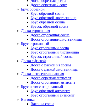
Доска обрезная осина
Доска обрезная 2 сорт
Брус обрезной
Брус обрезной сосна
Брус обрезной лиственница
Брус обрезной осина
Брусок обрезной сосна
Доска строганная
Доска строганная сосна
Доска строганная лиственница
Брус строганный
Брус строганный сосна
Брус строганный лиственица
Брусок строганный сосна
Доска с фаской
Доска с фаской из сосны
Доска с фаской лиственница
Доска антисептированная
Доска обрезная антисепт
Доска строганная антисепт
Брус антисептированный
Брус обрезной антисепт
Брус строганный антисепт
Вагонка
Вагонка сосна