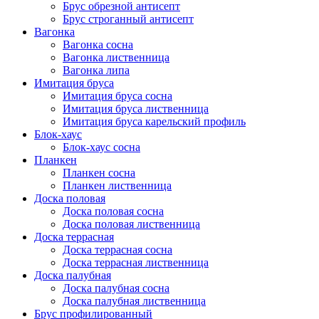
Брус обрезной антисепт
Брус строганный антисепт
Вагонка
Вагонка сосна
Вагонка лиственница
Вагонка липа
Имитация бруса
Имитация бруса сосна
Имитация бруса лиственница
Имитация бруса карельский профиль
Блок-хаус
Блок-хаус сосна
Планкен
Планкен сосна
Планкен лиственница
Доска половая
Доска половая сосна
Доска половая лиственница
Доска террасная
Доска террасная сосна
Доска террасная лиственница
Доска палубная
Доска палубная сосна
Доска палубная лиственница
Брус профилированный