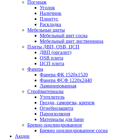
Погонаж
Уголок
Наличник
Плинтус
Раскладка
Мебельные щиты
Мебельный щит сосна
Мебельный щит лиственница
Плиты ДВП, OSB, ЦСП
ДВП (оргалит)
OSB плита
ЦСП плита
Фанера
Фанера ФК 1520x1520
Фанера ФСФ 1220x2440
Ламинированная
Стройматериалы
Утеплитель
Гвозди, саморезы, крепеж
Огнебиозащита
Пароизоляция
Материалы для бани
Бревно оцилиндрованное
Бревно оцилиндрованное сосна
Акции